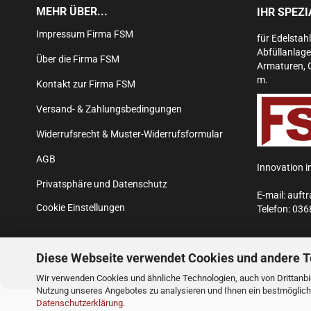
MEHR ÜBER...
IHR SPEZ
Impressum Firma FSM
für Edelstah
Abfüllanlage
Über die Firma FSM
Armaturen, 
m.
Kontakt zur Firma FSM
Versand- & Zahlungsbedingungen
Widerrufsrecht & Muster-Widerrufsformular
AGB
Innovation i
Privatsphäre und Datenschutz
E-mail:
auft
Cookie Einstellungen
Telefon:
036
Diese Webseite verwendet Cookies und andere 
Wir verwenden Cookies und ähnliche Technologien, auch von Drittanbie
Nutzung unseres Angebotes zu analysieren und Ihnen ein bestmögliche
Datenschutzerklärung
.