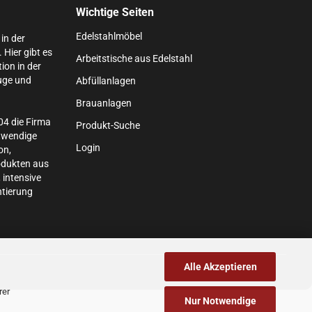
Wichtige Seiten
Edelstahlmöbel
in der
Hier gibt es
Arbeitstische aus Edelstahl
ion in der
uge und
Abfüllanlagen
Brauanlagen
04 die Firma
Produkt-Suche
otwendige
Login
on,
odukten aus
 intensive
tierung
Alle Akzeptieren
rer
Nur Notwendige