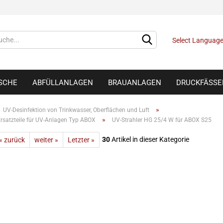
Select Languag
ISCHE
ABFÜLLANLAGEN
BRAUANLAGEN
DRUCKFÄSSE
»
UV-Desinfektion von Trinkwasser, Oberflächen und Luft
»
rsatzteile für UV-Anlagen Typ ABOX
UV-Strahler HG 25/4 W für ABOX S25
30
Artikel in dieser Kategorie
« zurück
weiter »
Letzter »