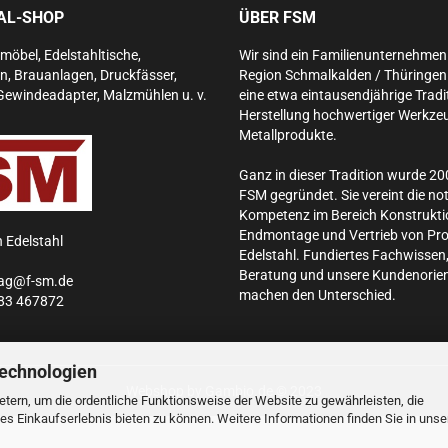
IAL-SHOP
ÜBER FSM
lmöbel, Edelstahltische,
Wir sind ein Familienunternehmen 
n, Brauanlagen, Druckfässer,
Region Schmalkalden / Thüringen. 
Gewindeadapter, Malzmühlen u. v.
eine etwa eintausendjährige Tradit
Herstellung hochwertiger Werkze
Metallprodukte.
Ganz in dieser Tradition wurde 20
FSM gegründet. Sie vereint die n
Kompetenz im Bereich Konstrukti
Endmontage und Vertrieb von Pr
n Edelstahl
Edelstahl.
Fundiertes Fachwissen,
Beratung und unsere Kundenorien
rag@f-sm.de
machen den Unterschied.
83 467872
Technologien
Webshop
by Gambio.de © 2023
tern, um die ordentliche Funktionsweise der Website zu gewährleisten, die
s Einkaufserlebnis bieten zu können. Weitere Informationen finden Sie in unse