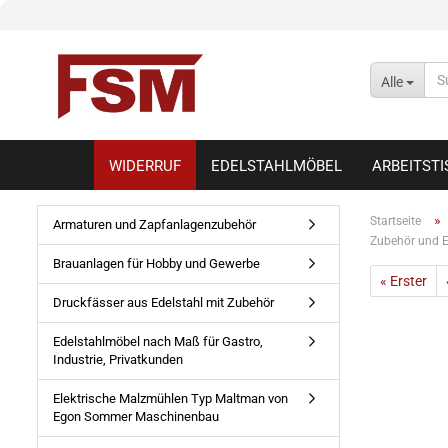
Alle
WIDERRUF
EDELSTAHLMÖBEL
ARBEITST
»
Startseite
Armaturen und Zapfanlagenzubehör
Zubehör und E
Brauanlagen für Hobby und Gewerbe
« Erster
Druckfässer aus Edelstahl mit Zubehör
Edelstahlmöbel nach Maß für Gastro,
Industrie, Privatkunden
Elektrische Malzmühlen Typ Maltman von
Egon Sommer Maschinenbau