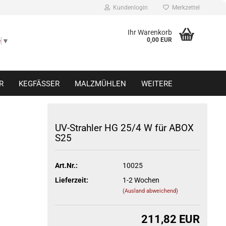
Kundenlogin
Merkzettel
Ihr Warenkorb
0,00 EUR
e
▼
R
KEGFÄSSER
MALZMÜHLEN
WEITERE
UV-Strahler HG 25/4 W für ABOX
S25
Konto erstellen
Passwort vergessen?
Art.Nr.:
10025
Lieferzeit:
1-2 Wochen
(Ausland abweichend)
211,82 EUR