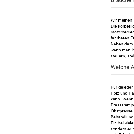
Brauche 
Wir meinen, 
Die körperli
motorbetrieb
fahrbaren Pr
Neben dem ei
wenn man in 
steuern, sod
Welche A
Für gelegent
Holz und Han
kann. Wenn m
Pressstempel
Obstpresse
Behandlung 
Ein bei viel
sondern er 