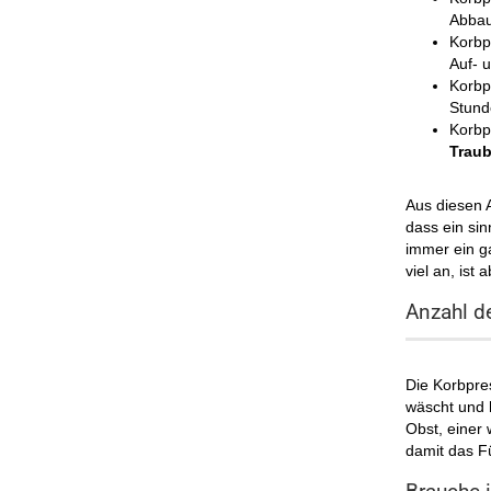
Abbau
Korbpr
Auf- 
Korbpr
Stund
Korbp
Traub
Aus diesen 
dass ein sin
immer ein ga
viel an, ist
Anzahl de
Die Korbpres
wäscht und h
Obst, einer 
damit das F