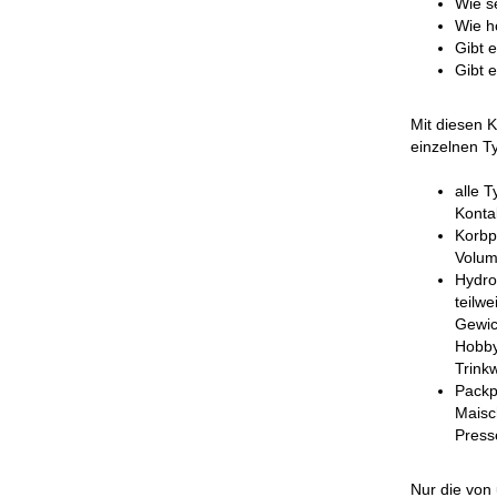
Wie s
Wie h
Gibt e
Gibt e
Mit diesen K
einzelnen T
alle 
Konta
Korbp
Volumi
Hydro
teilw
Gewich
Hobby
Trink
Packp
Maisc
Press
Nur die von 