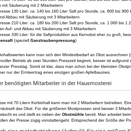
 mit Säuberung mit 2 Mitarbeitern
esse 130 Liter: ca. 140 bis 160 Liter Saft pro Stunde, ca. 800 bis 900 L
und Abbau mit Säuberung mit 3 Mitarbeitern
esse 210 Liter: ca. 180 bis 200 Liter Saft pro Stunde, ca. 1.000 bis 1.20
en Auf- und Abbau mit Säuberung mit 3 Mitarbeitern
resse 330 Liter: für die Saftproduktion aus Kernobst eher zu groß, bes
ensaft
(speziell
Ganztraubenpressung
)
Anhaltswerten kann man sich den Mindestbedarf an Obst ausrechnen (fü
nvoller Betrieb ab zwei Stunden Presszeit beginnt, besser ist aufgrun
nzer Presstag. Somit ist klar, dass man schon bei der kleinsten Obstpr
 aber nur der Ernteertrag eines einzigen großen Apfelbaumes.
r benötigten Mitarbeiter in der Hausmosterei
se mit 70 Litern Korbinhalt kann man mit 2 Mitarbeitern betreiben. E
äckselt das Obst. Für die größeren Mostpressen sind besser 3 Mitarbei
wäscht es und stellt es neben der
Obstmühle
bereit. Man arbeitet be
üllen der Presse zügig vonstattengeht. Entsprechend der Größe der 