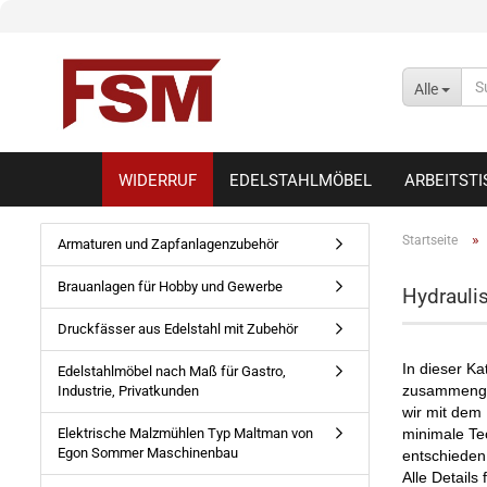
Alle
WIDERRUF
EDELSTAHLMÖBEL
ARBEITST
»
Startseite
Armaturen und Zapfanlagenzubehör
Brauanlagen für Hobby und Gewerbe
Hydrauli
Druckfässer aus Edelstahl mit Zubehör
In dieser Ka
Edelstahlmöbel nach Maß für Gastro,
zusammengest
Industrie, Privatkunden
wir mit dem
Elektrische Malzmühlen Typ Maltman von
minimale Te
Egon Sommer Maschinenbau
entschieden,
Alle Details 