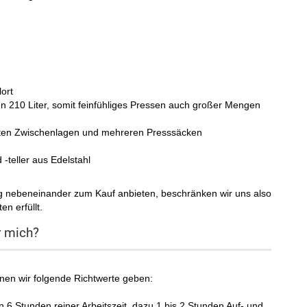
ort
n 210 Liter, somit feinfühliges Pressen auch großer Mengen
rten Zwischenlagen und mehreren Presssäcken
 -teller aus Edelstahl
 nebeneinander zum Kauf anbieten, beschränken wir uns also
n erfüllt.
r mich?
nen wir folgende Richtwerte geben:
in 6 Stunden reiner Arbeitszeit, dazu 1 bis 2 Stunden Auf- und