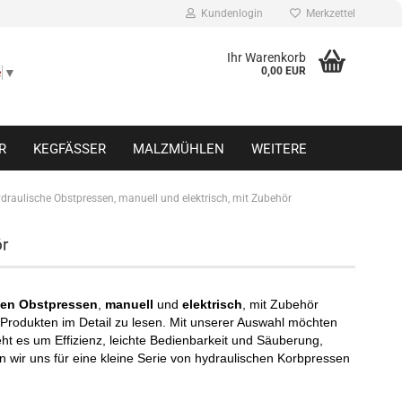
Kundenlogin
Merkzettel
Ihr Warenkorb
0,00 EUR
e
▼
R
KEGFÄSSER
MALZMÜHLEN
WEITERE
draulische Obstpressen, manuell und elektrisch, mit Zubehör
r
Konto erstellen
Passwort vergessen?
hen Obstpressen
,
manuell
und
elektrisch
, mit Zubehör
 Produkten im Detail zu lesen. Mit unserer Auswahl möchten
t es um Effizienz, leichte Bedienbarkeit und Säuberung,
wir uns für eine kleine Serie von hydraulischen Korbpressen