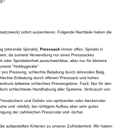
ng?
satzzweck) sofort aussortieren. Folgende Nachteile haben die
ng (störende Spindel),
Presssack
immer offen, Spindel in
essen, da zumeist Verwendung nur eines Presssackes
rb oder Spindeleinheit ausschwenkbar, aber nur für kleinere
 zumeist "Hobbygeräte"
er pro Pressung, schlechte Beladung durch störenden Balg,
schlechte Entladung durch offenen Presssack und hohes
rdruck teilweise schlechtes Pressergebnis. Fazit: Nur für den
 jedoch schlechteste Handhabung aller Systeme, Verbrauch von
 Presstüchern und Gefahr von spritzender oder kleckernder
 und -stiefel), bei richtigem Aufbau aber sehr gutes
igung der zahlreichen Pressroste und -tücher
e aufgestellten Kriterien zu unserer Zufriedenheit. Wir haben: