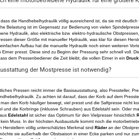
ich eine motorbetriebene Hydraulik für eine größere 
dass die Handhebelhydraulik völlig ausreichend ist, da sie mit deutlic
che Belastung ist im Gegensatz zur Bedienung von vielen Spindelpresse
ene Hydraulik, also elektrische bzw. elektro-hydraulische
Obstpressen,
essen dieser Größe mit manueller Hydraulik, was klar für diesen Herstel
nfachen Aufbau hat die manuelle Hydraulik noch einen weiteren Vorteil
Eimer presst. Diese sind zu Beginn der Pressung sehr schnell voll. Di
ass dem Pressenbediener die Zeit bleibt, die vollen Eimer in ein
Druck
usstattung der Mostpresse ist notwendig?
liches Pressen reicht immer die Basisausstattung, also Pressteller, Pr
dhebelhydraulik. Zu achten ist darauf, dass der Korb auf dem Presste
an den Korb häufiger bewegt, viel presst und die Saftpresse nicht komp
 und die Korbringe (inklusive Schrauben) aus Edelstahl sein. Oder man
 aus
Edelstahl
ist sicher das Optimum für den Vielpresser hinsichtlich
R
kein Muss. In der höchsten Ausbaustufe kommt noch die motorbetriebe
en Herstellern völlig unterschätztes Merkmal sind
Räder
an der Obstpress
möchte sie außerhalb der Obstsaison in einer Ecke parken und nur z