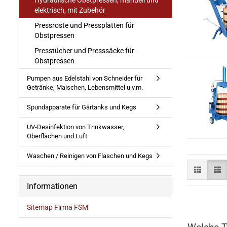
Hydraulische Obstpressen, manuell und
elektrisch, mit Zubehör
Pressroste und Pressplatten für
Obstpressen
Presstücher und Presssäcke für
Obstpressen
Pumpen aus Edelstahl von Schneider für
Getränke, Maischen, Lebensmittel u.v.m.
Spundapparate für Gärtanks und Kegs
UV-Desinfektion von Trinkwasser,
Oberflächen und Luft
Waschen / Reinigen von Flaschen und Kegs
Informationen
Sitemap Firma FSM