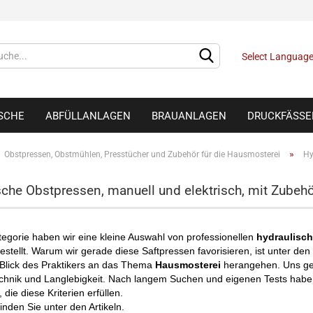
Select Languag
ISCHE
ABFÜLLANLAGEN
BRAUANLAGEN
DRUCKFÄSSE
»
Obstpressen, Obstmühlen, Presstücher und Zubehör für die Hausmosterei
Hy
sche Obstpressen, manuell und elektrisch, mit Zubehö
tegorie haben wir eine kleine Auswahl von professionellen
hydraulisc
ellt. Warum wir gerade diese Saftpressen favorisieren, ist unter den
 Blick des Praktikers an das Thema
Hausmosterei
herangehen. Uns geh
chnik und Langlebigkeit. Nach langem Suchen und eigenen Tests haben 
 die diese Kriterien erfüllen.
finden Sie unter den Artikeln.