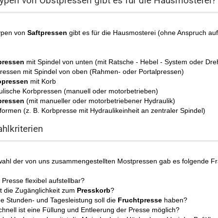
ypen von Obstpressen gibt es für die Hausmosterei?
ypen von
Saftpressen
gibt es für die Hausmosterei (ohne Anspruch auf 
pressen
mit Spindel von unten (mit Ratsche - Hebel - System oder Dreh
ressen mit Spindel von oben (Rahmen- oder Portalpressen)
opressen
mit Korb
ulische Korbpressen (manuell oder motorbetrieben)
pressen
(mit manueller oder motorbetriebener Hydraulik)
ormen (z. B. Korbpresse mit Hydraulikeinheit an zentraler Spindel)
hlkriterien
wahl der von uns zusammengestellten Mostpressen gab es folgende Fr
e Presse flexibel aufstellbar?
st die Zugänglichkeit zum
Presskorb
?
e Stunden- und Tagesleistung soll die
Fruchtpresse
haben?
chnell ist eine Füllung und Entleerung der Presse möglich?