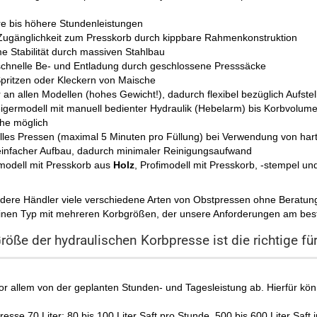
ere bis höhere Stundenleistungen
 Zugänglichkeit zum Presskorb durch kippbare Rahmenkonstruktion
e Stabilität durch massiven Stahlbau
schnelle Be- und Entladung durch geschlossene Presssäcke
Spritzen oder Kleckern von Maische
an allen Modellen (hohes Gewicht!), dadurch flexibel bezüglich Aufstell
eigermodell mit manuell bedienter Hydraulik (Hebelarm) bis Korbvolume
he möglich
lles Pressen (maximal 5 Minuten pro Füllung) bei Verwendung von ha
einfacher Aufbau, dadurch minimaler Reinigungsaufwand
modell mit Presskorb aus
Holz
, Profimodell mit Presskorb, -stempel und
ere Händler viele verschiedene Arten von Obstpressen ohne Beratung
inen Typ mit mehreren Korbgrößen, der unsere Anforderungen am beste
öße der hydraulischen Korbpresse ist die richtige fü
or allem von der geplanten Stunden- und Tagesleistung ab. Hierfür kön
esse 70 Liter: 80 bis 100 Liter Saft pro Stunde, 500 bis 600 Liter Saft 