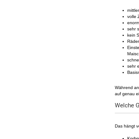
mittl
volle
enorm
sehr 
kein 
Räder 
Einst
Maisc
schne
sehr 
Basis
Während and
auf genau e
Welche Gr
Das hängt v
Korbpr