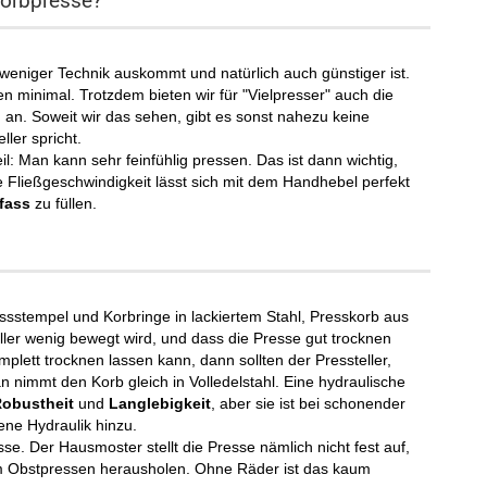
Korbpresse?
h weniger Technik auskommt und natürlich auch günstiger ist.
n minimal. Trotzdem bieten wir für "Vielpresser" auch die
 an. Soweit wir das sehen, gibt es sonst nahezu keine
ler spricht.
: Man kann sehr feinfühlig pressen. Das ist dann wichtig,
e Fließgeschwindigkeit lässt sich mit dem Handhebel perfekt
fass
zu füllen.
essstempel und Korbringe in lackiertem Stahl, Presskorb aus
ller wenig bewegt wird, und dass die Presse gut trocknen
lett trocknen lassen kann, dann sollten der Pressteller,
 nimmt den Korb gleich in Volledelstahl. Eine hydraulische
obustheit
und
Langlebigkeit
, aber sie ist bei schonender
ne Hydraulik hinzu.
e. Der Hausmoster stellt die Presse nämlich nicht fest auf,
um Obstpressen herausholen. Ohne Räder ist das kaum