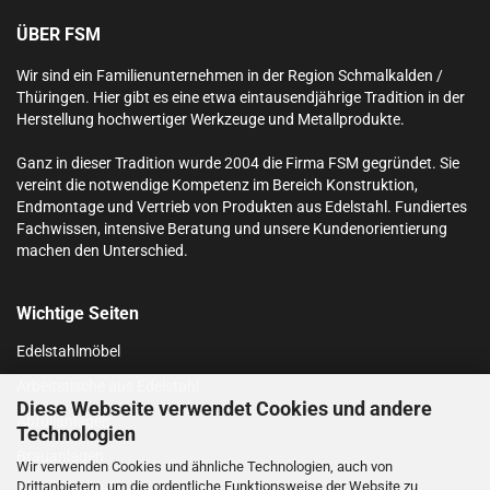
ÜBER FSM
Wir sind ein Familienunternehmen in der Region Schmalkalden /
Thüringen. Hier gibt es eine etwa eintausendjährige Tradition in der
Herstellung hochwertiger Werkzeuge und Metallprodukte.
Ganz in dieser Tradition wurde 2004 die Firma FSM gegründet. Sie
vereint die notwendige Kompetenz im Bereich Konstruktion,
Endmontage und Vertrieb von Produkten aus Edelstahl.
Fundiertes
Fachwissen, intensive Beratung und unsere Kundenorientierung
machen den Unterschied.
Wichtige Seiten
Edelstahlmöbel
Arbeitstische aus Edelstahl
Diese Webseite verwendet Cookies und andere
Abfüllanlagen
Technologien
Brauanlagen
Wir verwenden Cookies und ähnliche Technologien, auch von
Drittanbietern, um die ordentliche Funktionsweise der Website zu