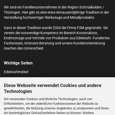
Wir sind ein Familienunternehmen in der Region Schmalkalden /
Thüringen. Hier gibt es eine etwa eintausendjährige Tradition in der
Herstellung hochwertiger Werkzeuge und Metallprodukte.
Ganz in dieser Tradition wurde 2004 die Firma FSM gegründet. Sie
vereint die notwendige Kompetenz im Bereich Konstruktion,
Endmontage und Vertrieb von Produkten aus Edelstahl.
Fundiertes
Fachwissen, intensive Beratung und unsere Kundenorientierung
machen den Unterschied.
Wichtige Seiten
Edelstahlmöbel
Arbeitstische aus Edelstahl
Diese Webseite verwendet Cookies und andere
Abfüllanlagen
Technologien
Brauanlagen
Wir verwenden Cookies und ähnliche Technologien, auch von
Drittanbietern, um die ordentliche Funktionsweise der Website zu
Produkt-Suche
gewährleisten, die Nutzung unseres Angebotes zu analysieren und Ihnen
ein bestmögliches Einkaufserlebnis bieten zu können. Weitere
Login