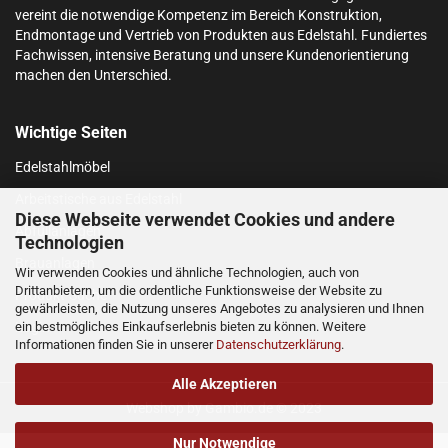
vereint die notwendige Kompetenz im Bereich Konstruktion,
Endmontage und Vertrieb von Produkten aus Edelstahl.
Fundiertes
Fachwissen, intensive Beratung und unsere Kundenorientierung
machen den Unterschied.
Wichtige Seiten
Edelstahlmöbel
Arbeitstische aus Edelstahl
Diese Webseite verwendet Cookies und andere
Abfüllanlagen
Technologien
Brauanlagen
Wir verwenden Cookies und ähnliche Technologien, auch von
Drittanbietern, um die ordentliche Funktionsweise der Website zu
Produkt-Suche
gewährleisten, die Nutzung unseres Angebotes zu analysieren und Ihnen
ein bestmögliches Einkaufserlebnis bieten zu können. Weitere
Login
Informationen finden Sie in unserer
Datenschutzerklärung
.
Alle Akzeptieren
Webshop
by Gambio.de © 2023
Nur Notwendige