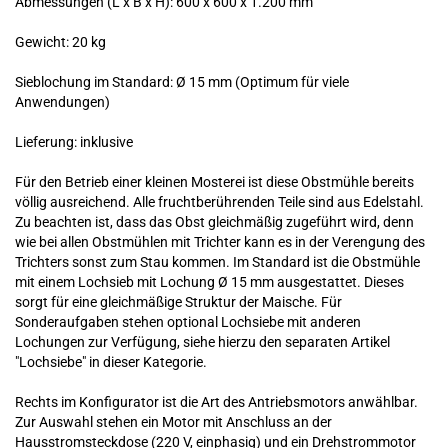
Abmessungen (L x B x H): 600 x 600 x 1.200 mm
Gewicht: 20 kg
Sieblochung im Standard: Ø 15 mm (Optimum für viele
Anwendungen)
Lieferung: inklusive
Für den Betrieb einer kleinen Mosterei ist diese Obstmühle bereits
völlig ausreichend. Alle fruchtberührenden Teile sind aus Edelstahl.
Zu beachten ist, dass das Obst gleichmäßig zugeführt wird, denn
wie bei allen Obstmühlen mit Trichter kann es in der Verengung des
Trichters sonst zum Stau kommen. Im Standard ist die Obstmühle
mit einem Lochsieb mit Lochung Ø 15 mm ausgestattet. Dieses
sorgt für eine gleichmäßige Struktur der Maische. Für
Sonderaufgaben stehen optional Lochsiebe mit anderen
Lochungen zur Verfügung, siehe hierzu den separaten Artikel
"Lochsiebe" in dieser Kategorie.
Rechts im Konfigurator ist die Art des Antriebsmotors anwählbar.
Zur Auswahl stehen ein Motor mit Anschluss an der
Hausstromsteckdose (220 V, einphasig) und ein Drehstrommotor