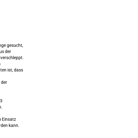
nge gesucht,
us der
verschleppt.
n
ten ist, dass
 der
 3
n.
m Einsatz
rden kann.