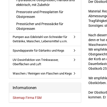
Hydraulische Obstpressen, manuell und
Der Obstkorb
elektrisch, mit Zubehör
Material: Re
Pressroste und Pressplatten für
Abmessungen
Obstpressen
Tragfähigkeit
Presstücher und Presssäcke für
Sonstiges: s
Obstpressen
Nach diesem 
Pumpen aus Edelstahl von Schneider für
denn er hat 
Getränke, Maischen, Lebensmittel u.v.m.
Waschwanne 
Wir empfehle
Spundapparate für Gärtanks und Kegs
Obstgewicht 
der Korb an 
UV-Desinfektion von Trinkwasser,
Dauerbelastu
Oberflächen und Luft
Obstkorb 25 
Waschen / Reinigen von Flaschen und Kegs
Wir empfehle
Obstkörben. 
Informationen
Der Obstkorb
kommen. Er i
Sitemap Firma FSM