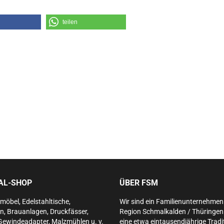
teilen
IAL-SHOP
ÜBER FSM
lmöbel, Edelstahltische,
Wir sind ein Familienunternehmen 
n, Brauanlagen, Druckfässer,
Region Schmalkalden / Thüringen. 
Gewindeadapter, Malzmühlen u. v.
eine etwa eintausendjährige Tradit