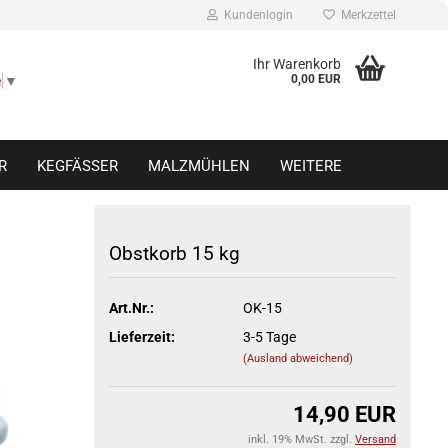
Kundenlogin
Merkzettel
Ihr Warenkorb
0,00 EUR
e
▼
R
KEGFÄSSER
MALZMÜHLEN
WEITERE
Obstkorb 15 kg
Konto erstellen
Art.Nr.:
OK-15
Passwort vergessen?
Lieferzeit:
3-5 Tage
(Ausland abweichend)
14,90 EUR
inkl. 19% MwSt. zzgl.
Versand