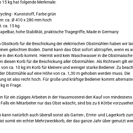
 15 kg hat folgende Merkmale:
cycling - Kunststoff, Farbe grün
: ca. Ø 410 x 280 mm hoch
: ca. 15 kg
tapelbar, hohe Stabilität, praktische Tragegriffe, Made in Germany
Obstkorb für die Beschickung der elektrischen Obstmühlen haben wir la
einen gelochten Boden. Damit kann das Obst sofort abtropfen, wenn es a
in den Korb kommt. Hiermit wird kein Waschwasser in die Obstmaische 
n diesen Korb für die Beschickung aller Obstmühlen. Als Richtwert gilt ei
von ca. 10 kg im Korb für kleinere und weniger starke Bediener. Zu beach
der Obstmühle auf eine Höhe von ca. 1,30 m gehoben werden muss. Die
ng ist also recht hoch. Für große und kräftige Bediener kommt alternativ
kg in Frage.
n für ein zügiges Arbeiten in der Hausmosterei den Kauf von mindestens
Falls ein Mitarbeiter nur das Obst wäscht, sind bis zu 6 Körbe vorzusehe
 kann natürlich auch überall sonst als Garten-, Ernte- und Lagerkorb zu
st somit ein echter Mehrzweckkorb, der das ganze Jahr über genutzt we