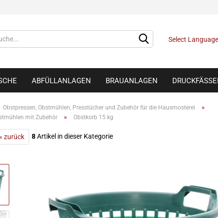
Select Languag
ISCHE
ABFÜLLANLAGEN
BRAUANLAGEN
DRUCKFÄSSE
»
Obstpressen, Obstmühlen, Presstücher und Zubehör für die Hausmosterei
»
bstmühlen mit Zubehör
Obstkorb 15 kg
8
Artikel in dieser Kategorie
« zurück