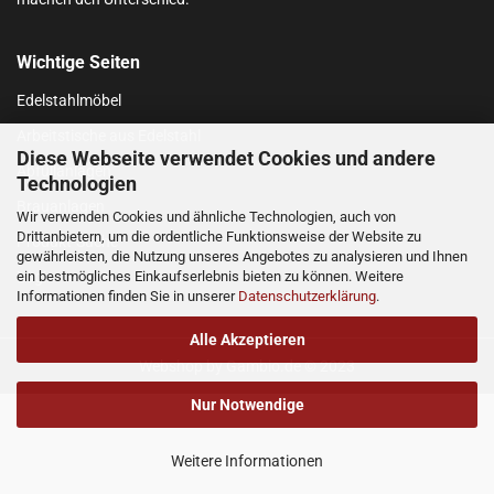
Wichtige Seiten
Edelstahlmöbel
Arbeitstische aus Edelstahl
Diese Webseite verwendet Cookies und andere
Abfüllanlagen
Technologien
Brauanlagen
Wir verwenden Cookies und ähnliche Technologien, auch von
Drittanbietern, um die ordentliche Funktionsweise der Website zu
Produkt-Suche
gewährleisten, die Nutzung unseres Angebotes zu analysieren und Ihnen
ein bestmögliches Einkaufserlebnis bieten zu können. Weitere
Login
Informationen finden Sie in unserer
Datenschutzerklärung
.
Alle Akzeptieren
Webshop
by Gambio.de © 2023
Nur Notwendige
Weitere Informationen