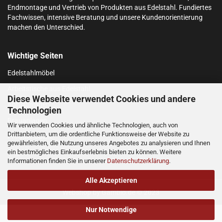
Endmontage und Vertrieb von Produkten aus Edelstahl.
Fundiertes
Fachwissen, intensive Beratung und unsere Kundenorientierung
machen den Unterschied.
Wichtige Seiten
Edelstahlmöbel
Arbeitstische aus Edelstahl
Diese Webseite verwendet Cookies und andere
Abfüllanlagen
Technologien
Brauanlagen
Wir verwenden Cookies und ähnliche Technologien, auch von
Drittanbietern, um die ordentliche Funktionsweise der Website zu
Produkt-Suche
gewährleisten, die Nutzung unseres Angebotes zu analysieren und Ihnen
ein bestmögliches Einkaufserlebnis bieten zu können. Weitere
Login
Informationen finden Sie in unserer
Datenschutzerklärung
.
Alle Akzeptieren
Webshop
by Gambio.de © 2023
Nur Notwendige