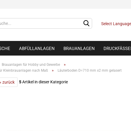
Select Languag
ISCHE
ABFÜLLANLAGEN
BRAUANLAGEN
DRUCKFÄSSE
»
Brauanlagen für Hobby und Gewerbe
»
ür Kleinbrauanlagen nach Maß
Läuterboden D=710 mm x2 mm gelasert
5
Artikel in dieser Kategorie
« zurück