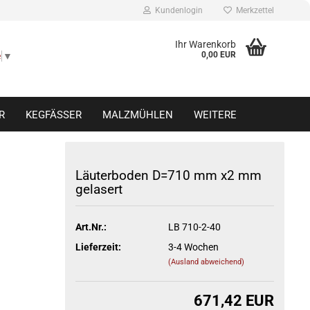
Kundenlogin
Merkzettel
Ihr Warenkorb
0,00 EUR
e
▼
R
KEGFÄSSER
MALZMÜHLEN
WEITERE
Läuterboden D=710 mm x2 mm
gelasert
Konto erstellen
Passwort vergessen?
Art.Nr.:
LB 710-2-40
Lieferzeit:
3-4 Wochen
(Ausland abweichend)
671,42 EUR