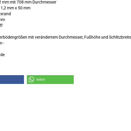
 2 mm mit 708 mm Durchmesser
a. 1,2 mm x 50 mm
gsrand
 mm
ff
rbödengrößen mit verändertem Durchmesser, Fußhöhe und Schlitzbreite -
n -
.de
teilen