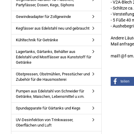
- V2A-Blech
Partyfässer, Dosen, Kegs, Siphons
- Schlitze c
- Versteifun
Gewindeadapter für Zollgewinde
- 5 Füße 40
- Aushebegri
Kegfässer aus Edelstahl neu und gebraucht
Andere Läute
Kühltechnik für Getränke
Mail anfrage
Lagertanks, Gärtanks, Behälter aus
mail1@f-sm
Edelstahl und Mostfässer aus Kunststoff für
Getränke
Obstpressen, Obstmühlen, Presstücher und
Zubehör für die Hausmosterei
teilen
Pumpen aus Edelstahl von Schneider für
Getränke, Maischen, Lebensmittel u.v.m.
Spundapparate für Gärtanks und Kegs
UV-Desinfektion von Trinkwasser,
Oberflächen und Luft