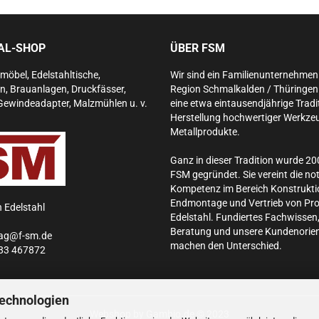
IAL-SHOP
ÜBER FSM
lmöbel, Edelstahltische,
Wir sind ein Familienunternehmen 
n, Brauanlagen, Druckfässer,
Region Schmalkalden / Thüringen. 
Gewindeadapter, Malzmühlen u. v.
eine etwa eintausendjährige Tradit
Herstellung hochwertiger Werkze
Metallprodukte.
Ganz in dieser Tradition wurde 20
FSM gegründet. Sie vereint die n
Kompetenz im Bereich Konstrukti
Endmontage und Vertrieb von Pr
n Edelstahl
Edelstahl.
Fundiertes Fachwissen,
Beratung und unsere Kundenorien
rag@f-sm.de
machen den Unterschied.
83 467872
Technologien
Webshop
by Gambio.de © 2023