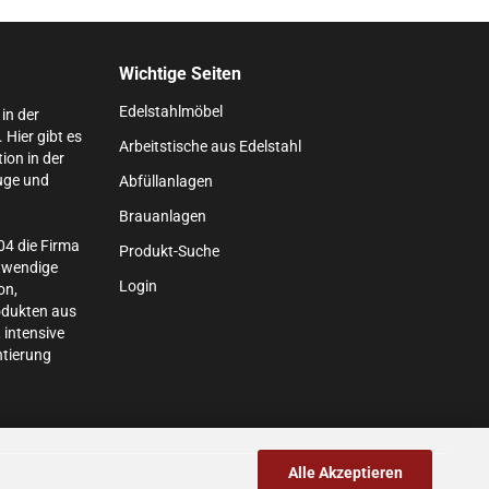
Wichtige Seiten
Edelstahlmöbel
in der
Hier gibt es
Arbeitstische aus Edelstahl
ion in der
uge und
Abfüllanlagen
Brauanlagen
04 die Firma
Produkt-Suche
otwendige
Login
on,
odukten aus
 intensive
tierung
Alle Akzeptieren