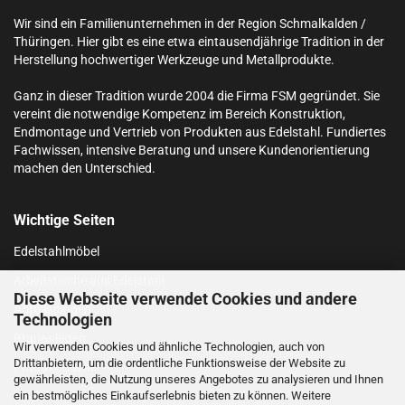
Wir sind ein Familienunternehmen in der Region Schmalkalden /
Thüringen. Hier gibt es eine etwa eintausendjährige Tradition in der
Herstellung hochwertiger Werkzeuge und Metallprodukte.
Ganz in dieser Tradition wurde 2004 die Firma FSM gegründet. Sie
vereint die notwendige Kompetenz im Bereich Konstruktion,
Endmontage und Vertrieb von Produkten aus Edelstahl.
Fundiertes
Fachwissen, intensive Beratung und unsere Kundenorientierung
machen den Unterschied.
Wichtige Seiten
Edelstahlmöbel
Arbeitstische aus Edelstahl
Diese Webseite verwendet Cookies und andere
Abfüllanlagen
Technologien
Brauanlagen
Wir verwenden Cookies und ähnliche Technologien, auch von
Drittanbietern, um die ordentliche Funktionsweise der Website zu
Produkt-Suche
gewährleisten, die Nutzung unseres Angebotes zu analysieren und Ihnen
ein bestmögliches Einkaufserlebnis bieten zu können. Weitere
Login