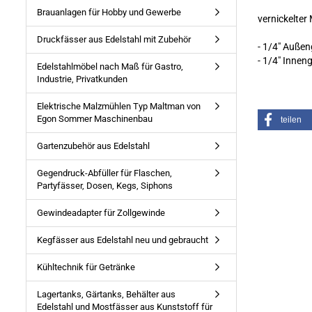
Brauanlagen für Hobby und Gewerbe
vernickelte
Druckfässer aus Edelstahl mit Zubehör
- 1/4" Auße
- 1/4" Innen
Edelstahlmöbel nach Maß für Gastro,
Industrie, Privatkunden
Elektrische Malzmühlen Typ Maltman von
Egon Sommer Maschinenbau
teilen
Gartenzubehör aus Edelstahl
Gegendruck-Abfüller für Flaschen,
Partyfässer, Dosen, Kegs, Siphons
Gewindeadapter für Zollgewinde
Kegfässer aus Edelstahl neu und gebraucht
Kühltechnik für Getränke
Lagertanks, Gärtanks, Behälter aus
Edelstahl und Mostfässer aus Kunststoff für