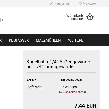
Kundenlogin
Merkzettel
Ihr Warenkorb
0,00 EUR
e
▼
R
KEGFÄSSER
MALZMÜHLEN
WEITERE
n
Kugelhahn 1/4" Außengewinde
auf 1/4" Innengewinde
Konto erstellen
Passwort vergessen?
Art.Nr.:
100-250A-250I
Lieferzeit:
1-2 Wochen
(Ausland abweichend)
7,44 EUR