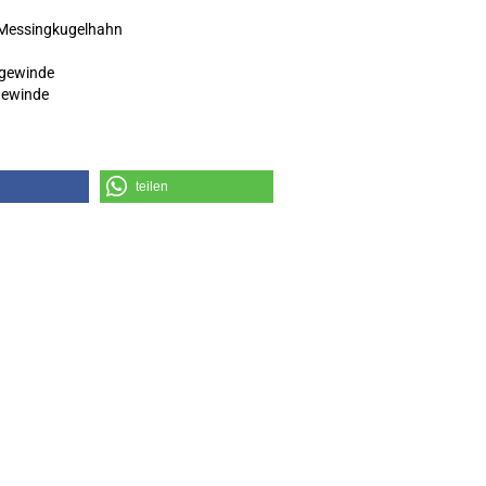
r Messingkugelhahn
ngewinde
gewinde
teilen