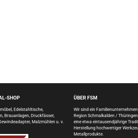
IAL-SHOP
ÜBER FSM
lmöbel, Edelstahltische,
Wir sind ein Familienunternehmen 
n, Brauanlagen, Druckfässer,
Region Schmalkalden / Thüringen. 
Gewindeadapter, Malzmühlen u. v.
eine etwa eintausendjährige Tradit
Herstellung hochwertiger Werkze
Metallprodukte.