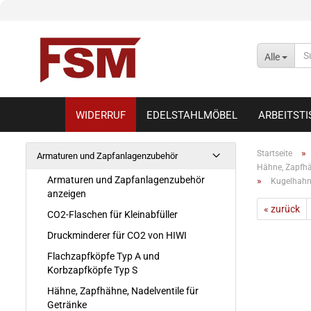
Alle
WIDERRUF
EDELSTAHLMÖBEL
ARBEITST
»
Startseite
Armaturen und Zapfanlagenzubehör
Hähne, Zapfhäh
Armaturen und Zapfanlagenzubehör
»
Kugelhahn
anzeigen
« zurück
CO2-Flaschen für Kleinabfüller
Druckminderer für CO2 von HIWI
Flachzapfköpfe Typ A und
Korbzapfköpfe Typ S
Hähne, Zapfhähne, Nadelventile für
Getränke