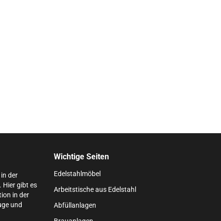
Wichtige Seiten
Edelstahlmöbel
in der
Hier gibt es
Arbeitstische aus Edelstahl
ion in der
uge und
Abfüllanlagen