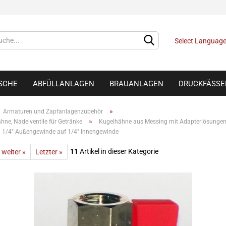
Select Languag
ISCHE
ABFÜLLANLAGEN
BRAUANLAGEN
DRUCKFÄSSE
»
Armaturen und Zapfanlagenzubehör
»
ne, Nadelventile für Getränke
Kugelhähne aus Messing mit Adapterlösunge
 1/4" Außengewinde auf 1/4" Innengewinde
11
Artikel in dieser Kategorie
weiter »
Letzter »