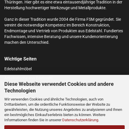
Thüringen. Hier gibt es eine etwa eintausendjährige Tradition in der
Herstellung hochwertiger Werkzeuge und Metallprodukte.
Ganz in dieser Tradition wurde 2004 die Firma FSM gegründet. Sie
vereint die notwendige Kompetenz im Bereich Konstruktion,
Endmontage und Vertrieb von Produkten aus Edelstahl.
Fundiertes
Fachwissen, intensive Beratung und unsere Kundenorientierung
machen den Unterschied.
Wichtige Seiten
Edelstahlmöbel
Arbeitstische aus Edelstahl
Diese Webseite verwendet Cookies und andere
Abfüllanlagen
Technologien
Brauanlagen
Wir verwenden Cookies und ähnliche Technologien, auch von
Drittanbietern, um die ordentliche Funktionsweise der Website zu
Produkt-Suche
gewährleisten, die Nutzung unseres Angebotes zu analysieren und Ihnen
ein bestmögliches Einkaufserlebnis bieten zu können. Weitere
Login
Informationen finden Sie in unserer
Datenschutzerklärung
.